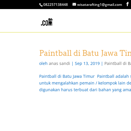
082257138448
wisatarafting1@gmail.com
Paintball di Batu Jawa T
oleh
anas sandi
|
Sep 13, 2019
|
Paintball di 
Paintball di Batu Jawa Timur Paintball adal
untuk mengalahkan pemain / kelompok lain de
digunakan harus terbuat dari bahan yang aman