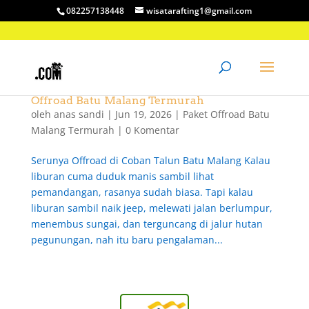
082257138448
wisatarafting1@gmail.com
Offroad Batu Malang Termurah
oleh
anas sandi
|
Jun 19, 2026
|
Paket Offroad Batu
Malang Termurah
|
0 Komentar
Serunya Offroad di Coban Talun Batu Malang Kalau
liburan cuma duduk manis sambil lihat
pemandangan, rasanya sudah biasa. Tapi kalau
liburan sambil naik jeep, melewati jalan berlumpur,
menembus sungai, dan terguncang di jalur hutan
pegunungan, nah itu baru pengalaman...