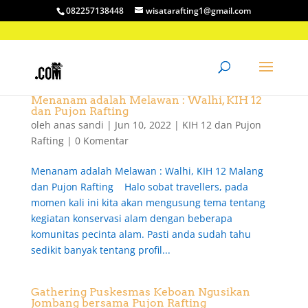
082257138448
wisatarafting1@gmail.com
Menanam adalah Melawan : Walhi, KIH 12
dan Pujon Rafting
oleh
anas sandi
|
Jun 10, 2022
|
KIH 12 dan Pujon
Rafting
|
0 Komentar
Menanam adalah Melawan : Walhi, KIH 12 Malang
dan Pujon Rafting Halo sobat travellers, pada
momen kali ini kita akan mengusung tema tentang
kegiatan konservasi alam dengan beberapa
komunitas pecinta alam. Pasti anda sudah tahu
sedikit banyak tentang profil...
Gathering Puskesmas Keboan Ngusikan
Jombang bersama Pujon Rafting