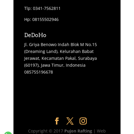
Tlp: 0341-7562811
Hp: 08155502946
DeDoHo
Jl. Griya Benowo Indah Blok M No.15
(Dreaming Land), Kelurahan Babat
Jerawat, Kecamatan Pakal, Surabaya
(60197), Jawa Timur, Indonesia
085755196678
Copyright © 2017
Pujon Rafting
| Web