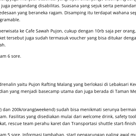
n juga pengandang disabilitas. Suasana yang sejuk serta pemanda
pedesaan yang beraneka ragam. Disamping itu terdapat wahana sep
agramable.
berwisata ke Cafe Sawah Pujon, cukup dengan 10rb saja per orang
ket tersebut juga sudah termasuk voucher yang bisa ditukar deng
ah.
jam 6 sore.
enalin yaitu Pujon Rafting Malang yang berlokasi di Lebaksari Ke
andian yang menjadi basecamp utama dan juga berada di Taman M
 dan 200k/orang(weekend) sudah bisa menikmati serunya bermai
am. Fasilitas yang disediakan mulai dari welcome drink, safety too
kat, rescue team perahu karet dan Transportasi shuttle start-finish
 jam 5 sore. Informasi tambahan, start pengarungan paling awal mu