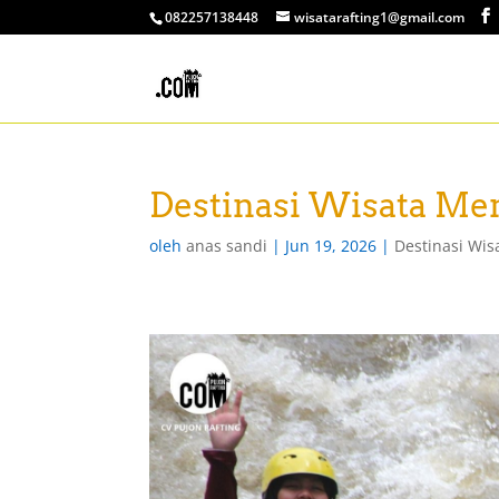
082257138448
wisatarafting1@gmail.com
Destinasi Wisata Me
oleh
anas sandi
|
Jun 19, 2026
|
Destinasi Wis