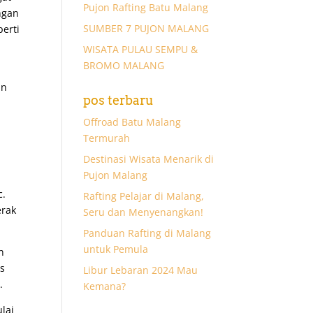
Pujon Rafting Batu Malang
ngan
SUMBER 7 PUJON MALANG
erti
WISATA PULAU SEMPU &
BROMO MALANG
,
an
pos terbaru
Offroad Batu Malang
Termurah
Destinasi Wisata Menarik di
Pujon Malang
c.
Rafting Pelajar di Malang,
erak
Seru dan Menyenangkan!
Panduan Rafting di Malang
untuk Pemula
n
ls
Libur Lebaran 2024 Mau
.
Kemana?
lai