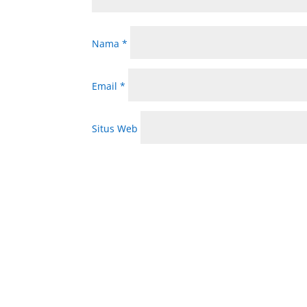
Nama
*
Email
*
Situs Web