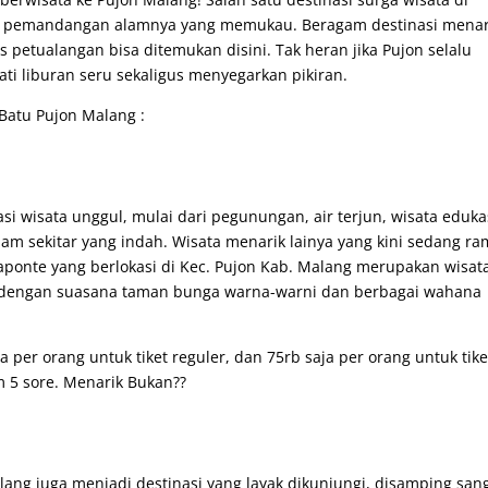
an pemandangan alamnya yang memukau. Beragam destinasi menar
as petualangan bisa ditemukan disini. Tak heran jika Pujon selalu
ti liburan seru sekaligus menyegarkan pikiran.
 Batu Pujon Malang :
 wisata unggul, mulai dari pegunungan, air terjun, wisata eduka
m sekitar yang indah. Wisata menarik lainya yang kini sedang ra
Laponte yang berlokasi di Kec. Pujon Kab. Malang merupakan wisat
dengan suasana taman bunga warna-warni dan berbagai wahana
a per orang untuk tiket reguler, dan 75rb saja per orang untuk tike
m 5 sore. Menarik Bukan??
alang juga menjadi destinasi yang layak dikunjungi, disamping san