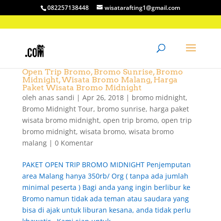
082257138448
wisatarafting1@gmail.com
Open Trip Bromo, Bromo Sunrise, Bromo
Midnight, Wisata Bromo Malang, Harga
Paket Wisata Bromo Midnight
oleh
anas sandi
|
Apr 26, 2018
|
bromo midnight
,
Bromo Midnight Tour
,
bromo sunrise
,
harga paket
wisata bromo midnight
,
open trip bromo
,
open trip
bromo midnight
,
wisata bromo
,
wisata bromo
malang
|
0 Komentar
PAKET OPEN TRIP BROMO MIDNIGHT Penjemputan
area Malang hanya 350rb/ Org ( tanpa ada jumlah
minimal peserta ) Bagi anda yang ingin berlibur ke
Bromo namun tidak ada teman atau saudara yang
bisa di ajak untuk liburan kesana, anda tidak perlu