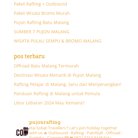
Paket Rafting + Outbound
Paket Wisata Bromo Murah
Pujon Rafting Batu Malang
SUMBER 7 PUJON MALANG
WISATA PULAU SEMPU & BROMO MALANG
pos terbaru
Offroad Batu Malang Termurah
Destinasi Wisata Menarik di Pujon Malang
Rafting Pelajar di Malang, Seru dan Menyenangkan!
Panduan Rafting di Malang untuk Pemula
Libur Lebaran 2024 Mau Kemana?
pujonrafting
Hai Sobat Travellers !! Let's join holiday together
with us 🔥
Outbound - Rafting - Paintball - Offroad -
Funbike - Camping 🖼
☎️ 0822-5713-8448 Fida