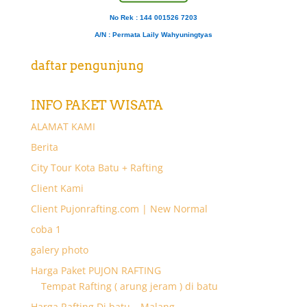
No Rek : 144 001526 7203
A/N
: Permata Laily Wahyuningtyas
daftar pengunjung
INFO PAKET WISATA
ALAMAT KAMI
Berita
City Tour Kota Batu + Rafting
Client Kami
Client Pujonrafting.com | New Normal
coba 1
galery photo
Harga Paket PUJON RAFTING
Tempat Rafting ( arung jeram ) di batu
Harga Rafting Di batu – Malang