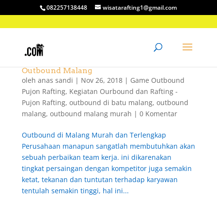
082257138448
wisatarafting1@gmail.com
Outbound Malang
oleh
anas sandi
|
Nov 26, 2018
|
Game Outbound
Pujon Rafting
,
Kegiatan Ourbound dan Rafting -
Pujon Rafting
,
outbound di batu malang
,
outbound
malang
,
outbound malang murah
|
0 Komentar
Outbound di Malang Murah dan Terlengkap
Perusahaan manapun sangatlah membutuhkan akan
sebuah perbaikan team kerja. ini dikarenakan
tingkat persaingan dengan kompetitor juga semakin
ketat, tekanan dan tuntutan terhadap karyawan
tentulah semakin tinggi, hal ini...