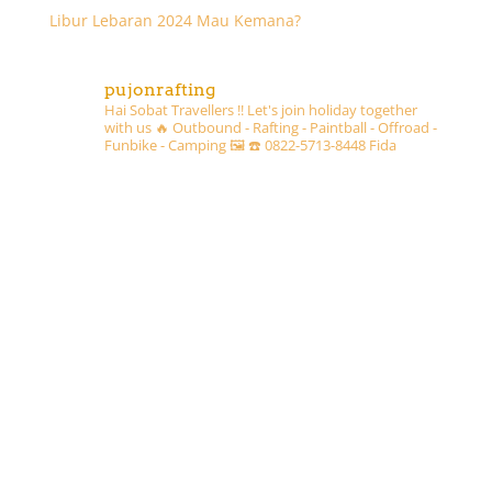
Libur Lebaran 2024 Mau Kemana?
pujonrafting
Hai Sobat Travellers !! Let's join holiday together
with us 🔥
Outbound - Rafting - Paintball - Offroad -
Funbike - Camping 🖼
☎️ 0822-5713-8448 Fida