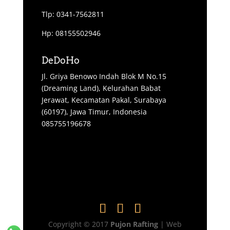
Tlp: 0341-7562811
Hp: 08155502946
DeDoHo
Jl. Griya Benowo Indah Blok M No.15
(Dreaming Land), Kelurahan Babat
Jerawat, Kecamatan Pakal, Surabaya
(60197), Jawa Timur, Indonesia
085755196678
Copyright © 2017
Pujon Rafting
| Web