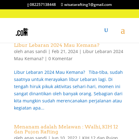
082257138448
wisatarafting1@gmail.com
Libur Lebaran 2024 Mau Kemana?
oleh
anas sandi
|
Feb 21, 2024
|
Libur Lebaran 2024
Mau Kemana?
|
0 Komentar
Libur Lebaran 2024 Mau Kemana? Tiba-tiba, sudah
saatnya untuk merayakan libur Lebaran lagi. Di
tengah hiruk pikuk aktivitas sehari-hari, momen ini
sangat dinantikan oleh banyak orang. Sebagian dari
kita mungkin sudah merencanakan perjalanan atau
kegiatan apa...
Menanam adalah Melawan : Walhi, KIH 12
dan Pujon Rafting
oleh
anas sandi
|
Jun 10, 2022
|
KIH 12 dan Pujon