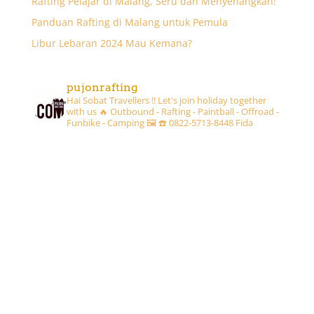
Rafting Pelajar di Malang, Seru dan Menyenangkan!
Panduan Rafting di Malang untuk Pemula
Libur Lebaran 2024 Mau Kemana?
pujonrafting
Hai Sobat Travellers !! Let's join holiday together
with us 🔥
Outbound - Rafting - Paintball - Offroad -
Funbike - Camping 🖼
☎️ 0822-5713-8448 Fida