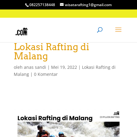
082257138448
wisatarafting1@gmail.com
Lokasi Rafting di
Malang
oleh
anas sandi
|
Mei 19, 2022
|
Lokasi Rafting di
Malang
|
0 Komentar