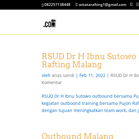
082257138448
wisatarafting1@gmail.com
RSUD Dr H Ibnu Sutowo 
Rafting Malang
oleh
anas sandi
|
Feb 11, 2022
|
RSUD Dr H Ib
Komentar
RSUD Dr H Ibnu Sutowo outbound bersama P
kegiatan outboond training bersama Pujon Raf
dengan tujuan meningkatkan team work, dan j
Outbound Malang