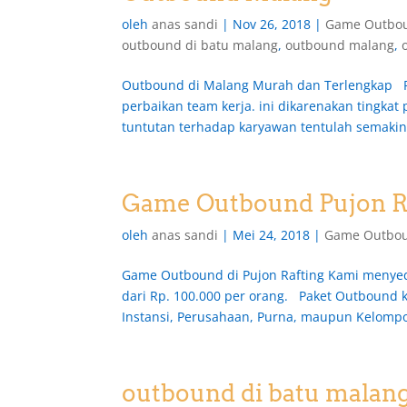
oleh
anas sandi
|
Nov 26, 2018
|
Game Outbou
outbound di batu malang
,
outbound malang
,
Outbound di Malang Murah dan Terlengkap
perbaikan team kerja. ini dikarenakan tingka
tuntutan terhadap karyawan tentulah semakin ti
Game Outbound Pujon R
oleh
anas sandi
|
Mei 24, 2018
|
Game Outbou
Game Outbound di Pujon Rafting Kami menyed
dari Rp. 100.000 per orang. Paket Outbound k
Instansi, Perusahaan, Purna, maupun Kelompok
outbound di batu malang