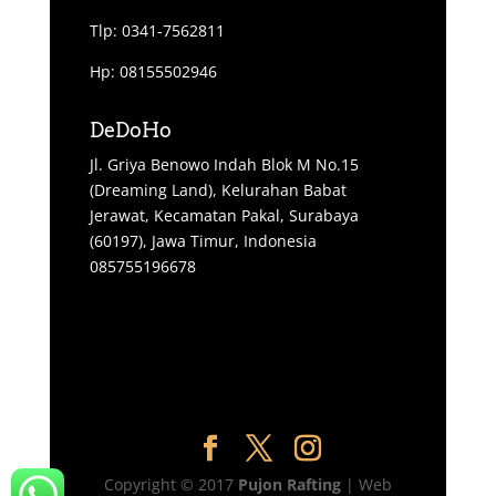
Tlp: 0341-7562811
Hp: 08155502946
DeDoHo
Jl. Griya Benowo Indah Blok M No.15
(Dreaming Land), Kelurahan Babat
Jerawat, Kecamatan Pakal, Surabaya
(60197), Jawa Timur, Indonesia
085755196678
Copyright © 2017
Pujon Rafting
| Web