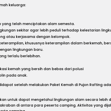
emah keluarga:
n yang telah menciptakan alam semesta.
kungan sekitar agar lebih peduli terhadap kelestarian lingk
ong atau kerjasama dengan kelompok.
terampilan, khususnya keterampilan dalam berkemah, bers
engan lingkungan baru.
ng terlalu berlebihan.
kasi kemah yang bersih dan bebas dari polusi
plin pada anak.
 didapat setelah melakukan
Paket Kemah di Pujon Rafting
adal
an untuk dapat mengetahui lingkungan alam secara lebih dek
kraban di antara para peserta camping. Aktivitas yang di
erta camping.