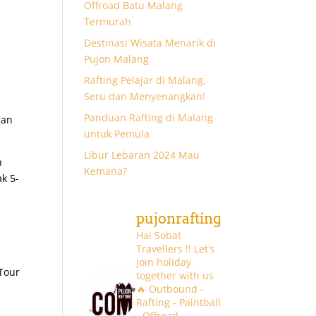
Offroad Batu Malang
Termurah
Destinasi Wisata Menarik di
Pujon Malang
a
Rafting Pelajar di Malang,
Seru dan Menyenangkan!
Panduan Rafting di Malang
gan
untuk Pemula
Libur Lebaran 2024 Mau
n
Kemana?
k 5-
pujonrafting
Hai Sobat
Travellers !! Let's
join holiday
 Tour
together with us
🔥
Outbound -
Rafting - Paintball
- Offroad -