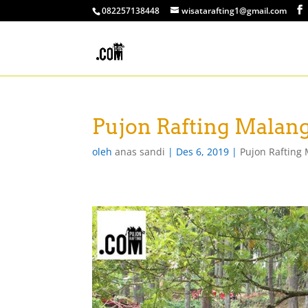
082257138448
wisatarafting1@gmail.com
Pujon Rafting Malan
oleh
anas sandi
|
Des 6, 2019
|
Pujon Rafting