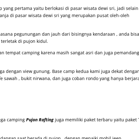
yang pertama yaitu berlokasi di pasar wisata dewi sri, jadi selain
nja di pasar wisata dewi sri yang merupakan pusat oleh-oleh
suasana pegunungan dan jauh dari bisingnya kendaraan , anda bis
erletak di pujon kidul.
ikan tempat camping karena masih sangat asri dan juga pemandan
juga dengan view gunung. Base camp kedua kami juga dekat denga
ffe sawah , bukit nirwana, dan juga coban rondo yang hanya berjara
 juga camping
P
ujon Rafting
juga memiliki paket terbaru yaitu paket
angan saat berada di pujon , dengan menaiki mobil jeep.