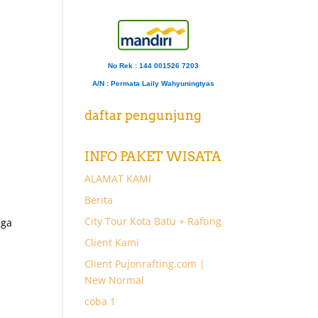
No Rek : 144 001526 7203
A/N
: Permata Laily Wahyuningtyas
daftar pengunjung
INFO PAKET WISATA
ALAMAT KAMI
Berita
City Tour Kota Batu + Rafting
uga
Client Kami
Client Pujonrafting.com |
New Normal
coba 1