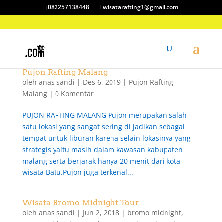
082257138448
wisatarafting1@gmail.com
Pujon Rafting Malang
oleh
anas sandi
|
Des 6, 2019
|
Pujon Rafting
Malang
|
0 Komentar
PUJON RAFTING MALANG Pujon merupakan salah
satu lokasi yang sangat sering di jadikan sebagai
tempat untuk liburan karena selain lokasinya yang
strategis yaitu masih dalam kawasan kabupaten
malang serta berjarak hanya 20 menit dari kota
wisata Batu.Pujon juga terkenal...
Wisata Bromo Midnight Tour
oleh
anas sandi
|
Jun 2, 2018
|
bromo midnight
,