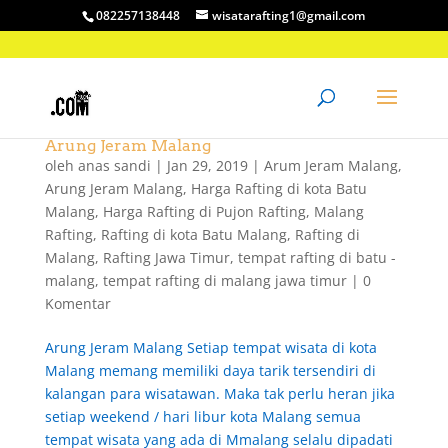
082257138448
wisatarafting1@gmail.com
Arung Jeram Malang
oleh
anas sandi
|
Jan 29, 2019
|
Arum Jeram Malang
,
Arung Jeram Malang
,
Harga Rafting di kota Batu
Malang
,
Harga Rafting di Pujon Rafting
,
Malang
Rafting
,
Rafting di kota Batu Malang
,
Rafting di
Malang
,
Rafting Jawa Timur
,
tempat rafting di batu -
malang
,
tempat rafting di malang jawa timur
|
0
Komentar
Arung Jeram Malang Setiap tempat wisata di kota
Malang memang memiliki daya tarik tersendiri di
kalangan para wisatawan. Maka tak perlu heran jika
setiap weekend / hari libur kota Malang semua
tempat wisata yang ada di Mmalang selalu dipadati