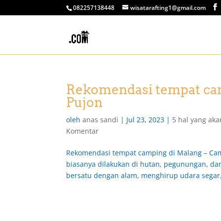
082257138448
wisatarafting1@gmail.com
Rekomendasi tempat ca
Pujon
oleh
anas sandi
|
Jul 23, 2023
|
5 hal yang ak
Komentar
Rekomendasi tempat camping di Malang – Camp
biasanya dilakukan di hutan, pegunungan, da
bersatu dengan alam, menghirup udara segar,