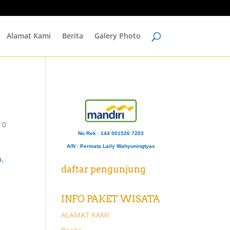
Alamat Kami
Berita
Galery Photo
|
0
No Rek : 144 001526 7203
A/N
: Permata Laily Wahyuningtyas
a,
daftar pengunjung
INFO PAKET WISATA
ALAMAT KAMI