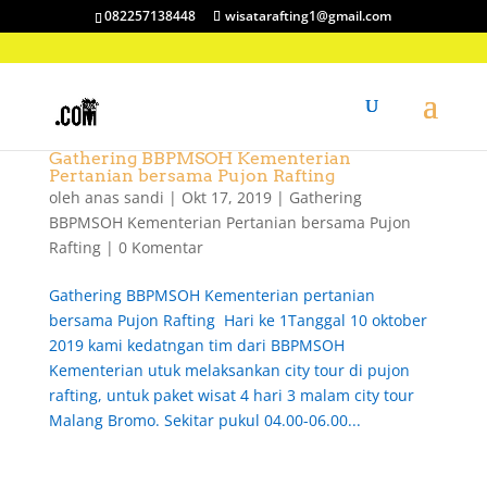
082257138448
wisatarafting1@gmail.com
Gathering BBPMSOH Kementerian
Pertanian bersama Pujon Rafting
oleh
anas sandi
|
Okt 17, 2019
|
Gathering
BBPMSOH Kementerian Pertanian bersama Pujon
Rafting
|
0 Komentar
Gathering BBPMSOH Kementerian pertanian
bersama Pujon Rafting Hari ke 1Tanggal 10 oktober
2019 kami kedatngan tim dari BBPMSOH
Kementerian utuk melaksankan city tour di pujon
rafting, untuk paket wisat 4 hari 3 malam city tour
Malang Bromo. Sekitar pukul 04.00-06.00...