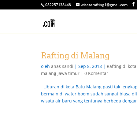
082257138448
wisatarafting1@gmail.com
Rafting di Malang
oleh
anas sandi
|
Sep 8, 2018
|
Rafting di kot
malang jawa timur
|
0 Komentar
Liburan di kota Batu Malang pasti tak lengka
bermain di water boom sudah sangat biasa dit
wisata air baru yang tentunya berbeda dengan