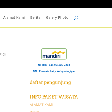
Alamat Kami
Berita
Galery Photo
g di
No Rek : 144 001526 7203
A/N
: Permata Laily Wahyuningtyas
daftar pengunjung
INFO PAKET WISATA
ALAMAT KAMI