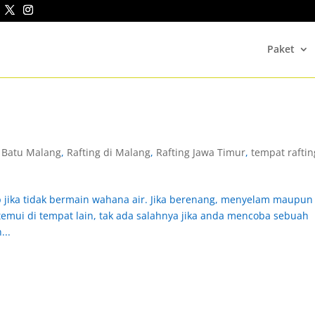
Paket
a Batu Malang
,
Rafting di Malang
,
Rafting Jawa Timur
,
tempat raftin
p jika tidak bermain wahana air. Jika berenang, menyelam maupun
emui di tempat lain, tak ada salahnya jika anda mencoba sebuah
...