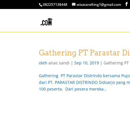
082257138448
wisatarafting1@gmail.com
Gathering PT Parastar D
oleh
anas sandi
|
Sep 10, 2019
|
Gathering PT
Gathering PT Parastar Distrindo bersama Puj
dari PT. PARASTAR DISTRINDO Sidoarjo yang
100 peserta. Dari pesera mereka...