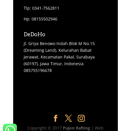
Tlp: 0341-7562811
Hp: 08155502946
DeDoHo
Jl. Griya Benowo Indah Blok M No.15
(Dreaming Land), Kelurahan Babat
Jerawat, Kecamatan Pakal, Surabaya
(60197), Jawa Timur, Indonesia
085755196678
Copyright © 2017
Pujon Rafting
| Web