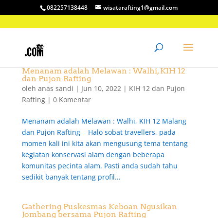
082257138448
wisatarafting1@gmail.com
Menanam adalah Melawan : Walhi, KIH 12
dan Pujon Rafting
oleh
anas sandi
|
Jun 10, 2022
|
KIH 12 dan Pujon
Rafting
|
0 Komentar
Menanam adalah Melawan : Walhi, KIH 12 Malang
dan Pujon Rafting Halo sobat travellers, pada
momen kali ini kita akan mengusung tema tentang
kegiatan konservasi alam dengan beberapa
komunitas pecinta alam. Pasti anda sudah tahu
sedikit banyak tentang profil...
Gathering Puskesmas Keboan Ngusikan
Jombang bersama Pujon Rafting