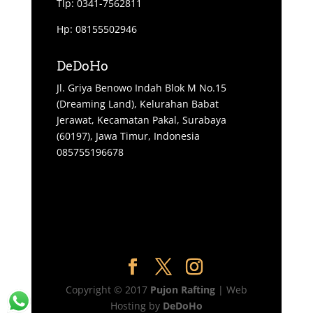
Tlp: 0341-7562811
Hp: 08155502946
DeDoHo
Jl. Griya Benowo Indah Blok M No.15
(Dreaming Land), Kelurahan Babat
Jerawat, Kecamatan Pakal, Surabaya
(60197), Jawa Timur, Indonesia
085755196678
Copyright © 2017
Pujon Rafting
| Web
Hosting by
DeDoHo