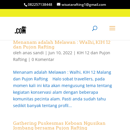
082257138448
wisatarafting1@gmail.com
Menanam adalah Melawan : Walhi, KIH 12
dan Pujon Rafting
oleh
anas sandi
|
Jun 10, 2022
|
KIH 12 dan Pujon
Rafting
|
0 Komentar
Menanam adalah Melawan : Walhi, KIH 12 Malang
dan Pujon Rafting Halo sobat travellers, pada
momen kali ini kita akan mengusung tema tentang
kegiatan konservasi alam dengan beberapa
komunitas pecinta alam. Pasti anda sudah tahu
sedikit banyak tentang profil...
Gathering Puskesmas Keboan Ngusikan
Jombang bersama Pujon Rafting