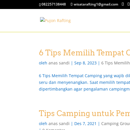
082257138448
wisatarafting1@gmail.com
6 Tips Memilih Tempat 
oleh
anas sandi
|
Sep 8, 2023
|
6 Tips Memili
6 Tips Memilih Tempat Camping yang wajib di
seru dan menyenangkan. Saat memilih tempat
dipertimbangkan agar pengalaman campingmu 
Tips Camping untuk Pe
oleh
anas sandi
|
Des 7, 2021
|
Camping Grou