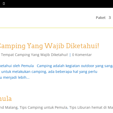
Paket
Camping Yang Wajib Diketahui!
h Tempat Camping Yang Wajib Diketahui!
|
0 Komentar
ketahui oleh Pemula Camping adalah kegiatan outdoor yang sang
 untuk melakukan camping, ada beberapa hal yang perlu
menjadi lebih...
mula
nd Malang
,
Tips Camping untuk Pemula
,
Tips Liburan hemat di M