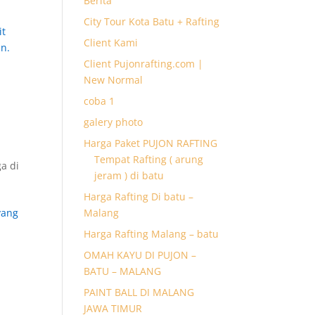
Berita
City Tour Kota Batu + Rafting
it
Client Kami
n.
Client Pujonrafting.com |
New Normal
coba 1
galery photo
Harga Paket PUJON RAFTING
Tempat Rafting ( arung
a di
jeram ) di batu
Harga Rafting Di batu –
Malang
yang
Harga Rafting Malang – batu
OMAH KAYU DI PUJON –
BATU – MALANG
PAINT BALL DI MALANG
JAWA TIMUR