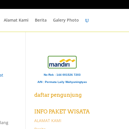
Alamat Kami
Berita
Galery Photo
at
No Rek : 144 001526 7203
A/N
: Permata Laily Wahyuningtyas
daftar pengunjung
INFO PAKET WISATA
ALAMAT KAMI
alang