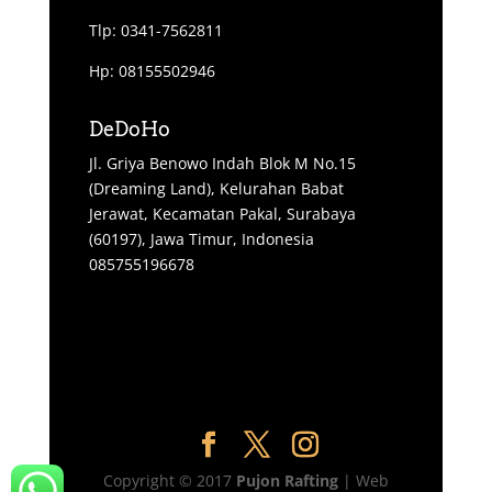
Tlp: 0341-7562811
Hp: 08155502946
DeDoHo
Jl. Griya Benowo Indah Blok M No.15
(Dreaming Land), Kelurahan Babat
Jerawat, Kecamatan Pakal, Surabaya
(60197), Jawa Timur, Indonesia
085755196678
Copyright © 2017
Pujon Rafting
| Web