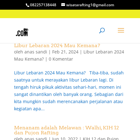
082257138448
wisatarafting1@gmail.com
Libur Lebaran 2024 Mau Kemana?
oleh
anas sandi
|
Feb 21, 2024
|
Libur Lebaran 2024
Mau Kemana?
|
0 Komentar
Libur Lebaran 2024 Mau Kemana? Tiba-tiba, sudah
saatnya untuk merayakan libur Lebaran lagi. Di
tengah hiruk pikuk aktivitas sehari-hari, momen ini
sangat dinantikan oleh banyak orang. Sebagian dari
kita mungkin sudah merencanakan perjalanan atau
kegiatan apa...
Menanam adalah Melawan : Walhi, KIH 12
dan Pujon Rafting
oleh
anas sandi
|
Jun 10, 2022
|
KIH 12 dan Pujon