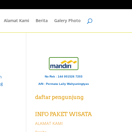
Alamat Kami
Berita
Galery Photo
n
No Rek : 144 001526 7203
ng
A/N
: Permata Laily Wahyuningtyas
daftar pengunjung
INFO PAKET WISATA
ALAMAT KAMI