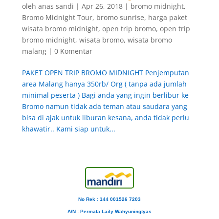
oleh
anas sandi
|
Apr 26, 2018
|
bromo midnight
,
Bromo Midnight Tour
,
bromo sunrise
,
harga paket
wisata bromo midnight
,
open trip bromo
,
open trip
bromo midnight
,
wisata bromo
,
wisata bromo
malang
|
0 Komentar
PAKET OPEN TRIP BROMO MIDNIGHT Penjemputan
area Malang hanya 350rb/ Org ( tanpa ada jumlah
minimal peserta ) Bagi anda yang ingin berlibur ke
Bromo namun tidak ada teman atau saudara yang
bisa di ajak untuk liburan kesana, anda tidak perlu
khawatir.. Kami siap untuk...
No Rek : 144 001526 7203
A/N
: Permata Laily Wahyuningtyas