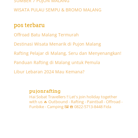
SUMBER 7 PUJON MALANG
WISATA PULAU SEMPU & BROMO MALANG
pos terbaru
Offroad Batu Malang Termurah
Destinasi Wisata Menarik di Pujon Malang
Rafting Pelajar di Malang, Seru dan Menyenangkan!
Panduan Rafting di Malang untuk Pemula
Libur Lebaran 2024 Mau Kemana?
pujonrafting
Hai Sobat Travellers !! Let's join holiday together
with us 🔥
Outbound - Rafting - Paintball - Offroad -
Funbike - Camping 🖼
☎️ 0822-5713-8448 Fida