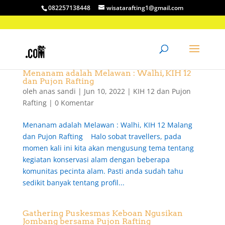
082257138448
wisatarafting1@gmail.com
Menanam adalah Melawan : Walhi, KIH 12
dan Pujon Rafting
oleh
anas sandi
|
Jun 10, 2022
|
KIH 12 dan Pujon
Rafting
|
0 Komentar
Menanam adalah Melawan : Walhi, KIH 12 Malang
dan Pujon Rafting Halo sobat travellers, pada
momen kali ini kita akan mengusung tema tentang
kegiatan konservasi alam dengan beberapa
komunitas pecinta alam. Pasti anda sudah tahu
sedikit banyak tentang profil...
Gathering Puskesmas Keboan Ngusikan
Jombang bersama Pujon Rafting