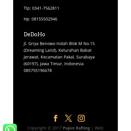
Tlp: 0341-7562811
Hp: 08155502946
DeDoHo
Jl. Griya Benowo Indah Blok M No.15
(Dreaming Land), Kelurahan Babat
Jerawat, Kecamatan Pakal, Surabaya
(60197), Jawa Timur, Indonesia
085755196678
Copyright © 2017
Pujon Rafting
| Web