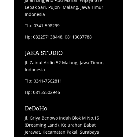
Jalan Brigjend Abd Manan Wijaya 619
Lebak Sari, Pujon- Malang, Jawa Timur,
Indonesia
Tlp: 0341-598299
Hp: 082257138448, 08113037788
JAKA STUDIO
Jl. Zainul Arifin 52 Malang, Jawa Timur,
Indonesia
Tlp: 0341-7562811
Hp: 08155502946
DeDoHo
Jl. Griya Benowo Indah Blok M No.15
(Dreaming Land), Kelurahan Babat
Jerawat, Kecamatan Pakal, Surabaya