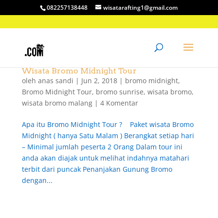
082257138448
wisatarafting1@gmail.com
Wisata Bromo Midnight Tour
oleh
anas sandi
|
Jun 2, 2018
|
bromo midnight
,
Bromo Midnight Tour
,
bromo sunrise
,
wisata bromo
,
wisata bromo malang
|
4 Komentar
Apa itu Bromo Midnight Tour ? Paket wisata Bromo
Midnight ( hanya Satu Malam ) Berangkat setiap hari
– Minimal jumlah peserta 2 Orang Dalam tour ini
anda akan diajak untuk melihat indahnya matahari
terbit dari puncak Penanjakan Gunung Bromo
dengan...