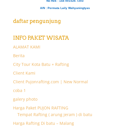
No Rek : 144 001526 7203
A/N
: Permata Laily Wahyuningtyas
daftar pengunjung
INFO PAKET WISATA
ALAMAT KAMI
Berita
City Tour Kota Batu + Rafting
Client Kami
Client Pujonrafting.com | New Normal
coba 1
galery photo
Harga Paket PUJON RAFTING
Tempat Rafting ( arung jeram ) di batu
Harga Rafting Di batu – Malang