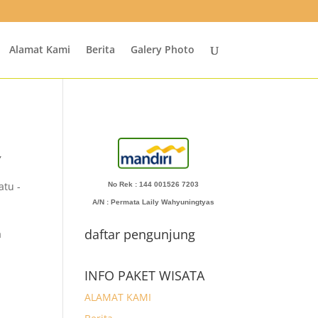
Alamat Kami
Berita
Galery Photo
,
atu -
No Rek : 144 001526 7203
A/N
: Permata Laily Wahyuningtyas
daftar pengunjung
a
INFO PAKET WISATA
ALAMAT KAMI