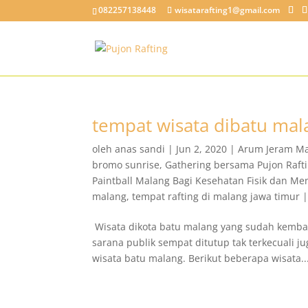
082257138448
wisatarafting1@gmail.com
tempat wisata dibatu mal
oleh
anas sandi
|
Jun 2, 2020
|
Arum Jeram M
bromo sunrise
,
Gathering bersama Pujon Raft
Paintball Malang Bagi Kesehatan Fisik dan Me
malang
,
tempat rafting di malang jawa timur
Wisata dikota batu malang yang sudah kembali
sarana publik sempat ditutup tak terkecuali j
wisata batu malang. Berikut beberapa wisata..