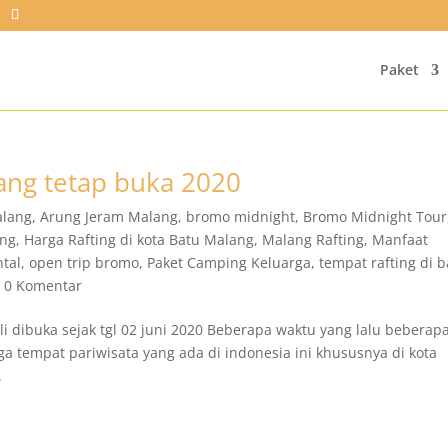
Paket
ang tetap buka 2020
alang
,
Arung Jeram Malang
,
bromo midnight
,
Bromo Midnight Tour
ing
,
Harga Rafting di kota Batu Malang
,
Malang Rafting
,
Manfaat
ntal
,
open trip bromo
,
Paket Camping Keluarga
,
tempat rafting di b
|
0 Komentar
 dibuka sejak tgl 02 juni 2020 Beberapa waktu yang lalu beberap
uga tempat pariwisata yang ada di indonesia ini khususnya di kota
.