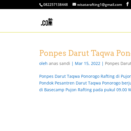
082257138448
wisatarafting1@gmail.com
Ponpes Darut Taqwa Pono
oleh
anas sandi
|
Mar 15, 2022
|
Ponpes Darut
Ponpes Darut Taqwa Ponorogo Rafting di Pujo
Pondok Pesantren Darut Taqwa Ponorogo berj
di Basecamp Pujon Rafting pada pukul 09.00 W