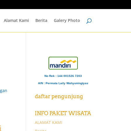
Alamat Kami
Berita
Galery Photo
No Rek : 144 001526 7203
A/N
: Permata Laily Wahyuningtyas
ngan
daftar pengunjung
INFO PAKET WISATA
ALAMAT KAMI
i