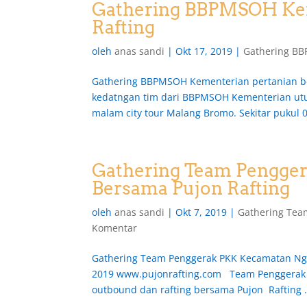
Gathering BBPMSOH Kem
Rafting
oleh
anas sandi
|
Okt 17, 2019
|
Gathering BB
Gathering BBPMSOH Kementerian pertanian be
kedatngan tim dari BBPMSOH Kementerian utuk 
malam city tour Malang Bromo. Sekitar pukul 0
Gathering Team Pengge
Bersama Pujon Rafting
oleh
anas sandi
|
Okt 7, 2019
|
Gathering Tea
Komentar
Gathering Team Penggerak PKK Kecamatan Nga
2019 www.pujonrafting.com Team Penggerak 
outbound dan rafting bersama Pujon Rafting .