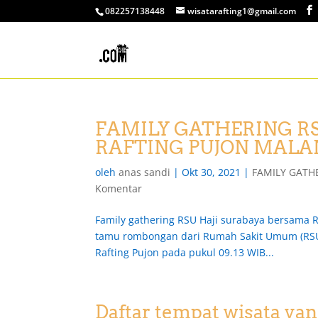
082257138448
wisatarafting1@gmail.com
FAMILY GATHERING R
RAFTING PUJON MAL
oleh
anas sandi
|
Okt 30, 2021
|
FAMILY GATH
Komentar
Family gathering RSU Haji surabaya bersama R
tamu rombongan dari Rumah Sakit Umum (RSU)
Rafting Pujon pada pukul 09.13 WIB...
Daftar tempat wisata ya