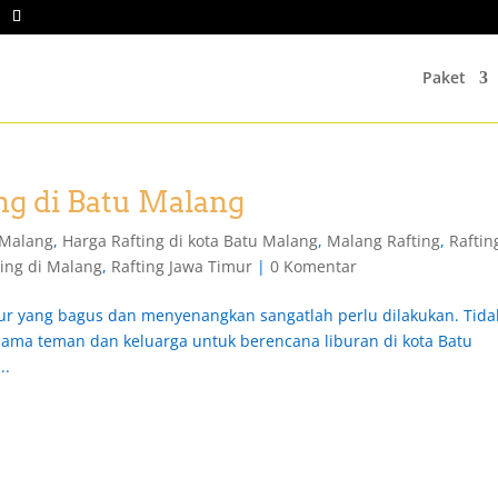
Paket
ng di Batu Malang
 Malang
,
Harga Rafting di kota Batu Malang
,
Malang Rafting
,
Raftin
ting di Malang
,
Rafting Jawa Timur
|
0 Komentar
ur yang bagus dan menyenangkan sangatlah perlu dilakukan. Tida
rsama teman dan keluarga untuk berencana liburan di kota Batu
..