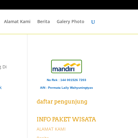
Alamat Kami
Berita
Galery Photo
g Di
No Rek : 144 001526 7203
k
A/N
: Permata Laily Wahyuningtyas
daftar pengunjung
INFO PAKET WISATA
ALAMAT KAMI