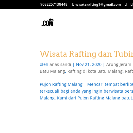
082257138448
wisatarafting1@gmail.com
Wisata Rafting dan Tubi
oleh
anas sandi
|
Nov 21, 2020
|
Arung Jeram
Batu Malang
,
Rafting di kota Batu Malang
,
Raf
Pujon Rafting Malang Mencari tempat berlib
terkecuali bagi anda yang ingin berwisata be
Malang. Kami dari Pujon Rafting Malang patut.