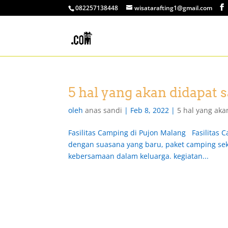
082257138448
wisatarafting1@gmail.com
5 hal yang akan didapat
oleh
anas sandi
|
Feb 8, 2022
|
5 hal yang ak
Fasilitas Camping di Pujon Malang Fasilitas 
dengan suasana yang baru, paket camping sek
kebersamaan dalam keluarga. kegiatan...