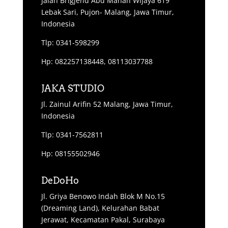
Jalan Brigjend Abd Manan Wijaya 619
Lebak Sari, Pujon- Malang, Jawa Timur,
Indonesia
Tlp: 0341-598299
Hp: 082257138448, 08113037788
JAKA STUDIO
Jl. Zainul Arifin 52 Malang, Jawa Timur,
Indonesia
Tlp: 0341-7562811
Hp: 08155502946
DeDoHo
Jl. Griya Benowo Indah Blok M No.15
(Dreaming Land), Kelurahan Babat
Jerawat, Kecamatan Pakal, Surabaya