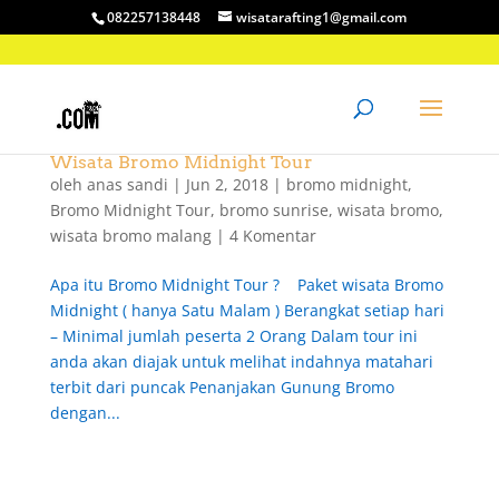
082257138448
wisatarafting1@gmail.com
Wisata Bromo Midnight Tour
oleh
anas sandi
|
Jun 2, 2018
|
bromo midnight
,
Bromo Midnight Tour
,
bromo sunrise
,
wisata bromo
,
wisata bromo malang
|
4 Komentar
Apa itu Bromo Midnight Tour ? Paket wisata Bromo
Midnight ( hanya Satu Malam ) Berangkat setiap hari
– Minimal jumlah peserta 2 Orang Dalam tour ini
anda akan diajak untuk melihat indahnya matahari
terbit dari puncak Penanjakan Gunung Bromo
dengan...