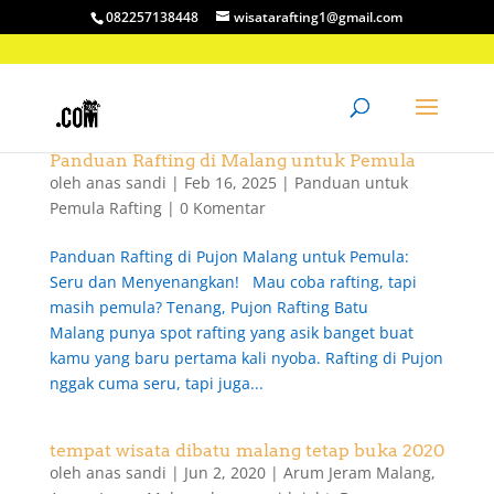
082257138448
wisatarafting1@gmail.com
Panduan Rafting di Malang untuk Pemula
oleh
anas sandi
|
Feb 16, 2025
|
Panduan untuk
Pemula Rafting
|
0 Komentar
Panduan Rafting di Pujon Malang untuk Pemula:
Seru dan Menyenangkan! Mau coba rafting, tapi
masih pemula? Tenang, Pujon Rafting Batu
Malang punya spot rafting yang asik banget buat
kamu yang baru pertama kali nyoba. Rafting di Pujon
nggak cuma seru, tapi juga...
tempat wisata dibatu malang tetap buka 2020
oleh
anas sandi
|
Jun 2, 2020
|
Arum Jeram Malang
,