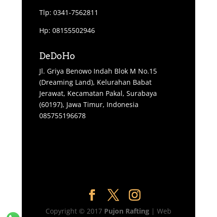
Tlp: 0341-7562811
Hp: 08155502946
DeDoHo
Jl. Griya Benowo Indah Blok M No.15
(Dreaming Land), Kelurahan Babat
Jerawat, Kecamatan Pakal, Surabaya
(60197), Jawa Timur, Indonesia
085755196678
Copyright © 2017
Pujon Rafting
| Web