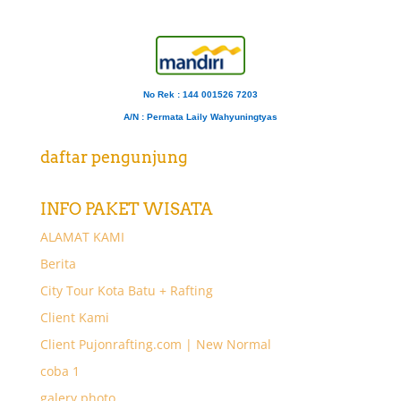
No Rek : 144 001526 7203
A/N
: Permata Laily Wahyuningtyas
daftar pengunjung
INFO PAKET WISATA
ALAMAT KAMI
Berita
City Tour Kota Batu + Rafting
Client Kami
Client Pujonrafting.com | New Normal
coba 1
galery photo