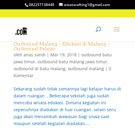
082257138448
wisatarafting1@gmail.com
Outbound Malang – Edukasi di Malang –
Outbound Pelajar
oleh
anas sandi
|
Mar 19, 2018
|
outbound batu
jawa timur
,
outbound batu malang jawa timur
,
outbound di batu malang
,
outbound malang
|
0
Komentar
Sekarang sudah tidak zamannya lagi belajar harus di
dalam ruangan .. Beberapa sekolah juga sudah
mencoba wisata edukasi. Dimana kegiatan ini
sepenuhnya diadakan di luar ruangan. selain seru
juga akan menambah wawasan bagi siswa saat
maupun setelah kegiatan diadakan....