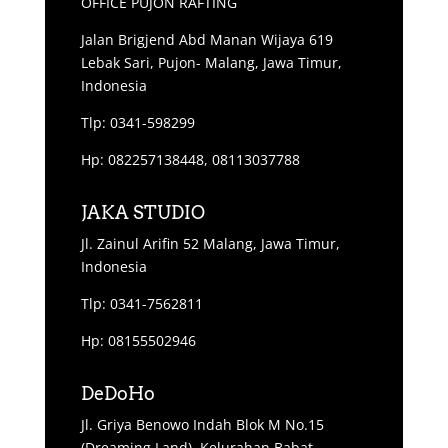
OFFICE PUJON RAFTING
Jalan Brigjend Abd Manan Wijaya 619
Lebak Sari, Pujon- Malang, Jawa Timur,
Indonesia
Tlp: 0341-598299
Hp: 082257138448, 08113037788
JAKA STUDIO
Jl. Zainul Arifin 52 Malang, Jawa Timur,
Indonesia
Tlp: 0341-7562811
Hp: 08155502946
DeDoHo
Jl. Griya Benowo Indah Blok M No.15
(Dreaming Land), Kelurahan Babat