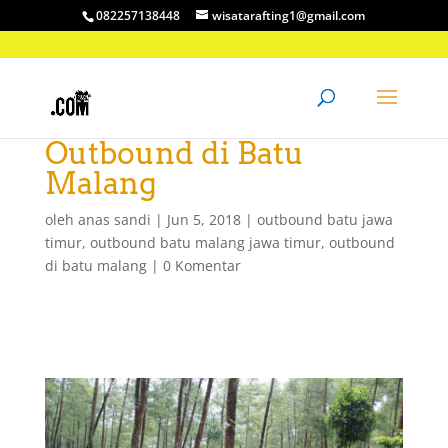
082257138448
wisatarafting1@gmail.com
Outbound di Batu
Malang
oleh
anas sandi
|
Jun 5, 2018
|
outbound batu jawa
timur
,
outbound batu malang jawa timur
,
outbound
di batu malang
|
0 Komentar