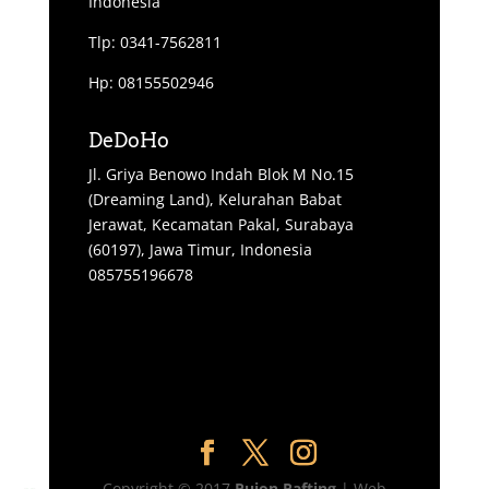
Indonesia
Tlp: 0341-7562811
Hp: 08155502946
DeDoHo
Jl. Griya Benowo Indah Blok M No.15
(Dreaming Land), Kelurahan Babat
Jerawat, Kecamatan Pakal, Surabaya
(60197), Jawa Timur, Indonesia
085755196678
Copyright © 2017
Pujon Rafting
| Web