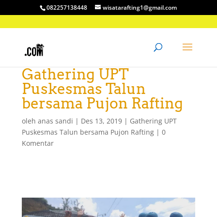
082257138448
wisatarafting1@gmail.com
Gathering UPT
Puskesmas Talun
bersama Pujon Rafting
oleh
anas sandi
|
Des 13, 2019
|
Gathering UPT
Puskesmas Talun bersama Pujon Rafting
|
0
Komentar